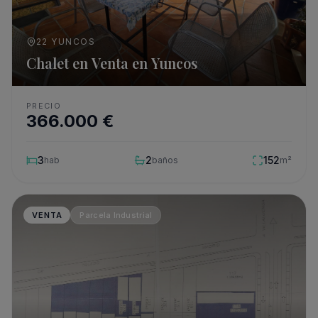
22 YUNCOS
Chalet en Venta en Yuncos
PRECIO
366.000
€
3
2
152
hab
baños
m²
VENTA
Parcela Industrial