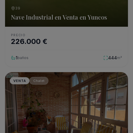
39
Nave Industrial en Venta en Yuncos
PRECIO
226.000
€
1
444
baños
m²
VENTA
Chalet