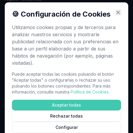
Valoración gratuita
🍪 Configuración de Cookies
Asesoramiento hipotecario
Utilizamos cookies propias y de terceros para
Gestión documental
analizar nuestros servicios y mostrarle
Reportaje fotográfico
publicidad relacionada con sus preferencias en
base a un perfil elaborado a partir de sus
CONTACTO
hábitos de navegación (por ejemplo, páginas
visitadas).
C/ Illescas, 11
45210 Yuncos, Toledo
Puede aceptar todas las cookies pulsando el botón
"Aceptar todas" o configurarlas o rechazar su uso
682 15 37 86
pulsando los botones correspondientes. Para más
información, consulte nuestra
Política de Cookies
.
erismarlaaventura@gmail.com
Aceptar todas
Rechazar todas
©
2026
ERISMAR Inmobiliaria. Todos los derechos reservados.
Aviso Legal
·
Privacidad
·
Cookies
Configurar
Diseño y SEO por
SEOEVOLUTION